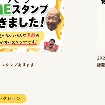
202
NEスタンプあります！
話題
レクション